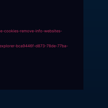
ete-cookies-remove-info-websites-
et-explorer-bca9446f-d873-78de-77ba-