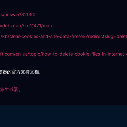
ts/answer/32050
ide/safari/sfri11471/mac
S/kb/clear-cookies-and-site-data-firefox?redirectslug=del
oft.com/en-us/topic/how-to-delete-cookie-files-in-intern
览器的官方支持文档。
 政策生成器
。