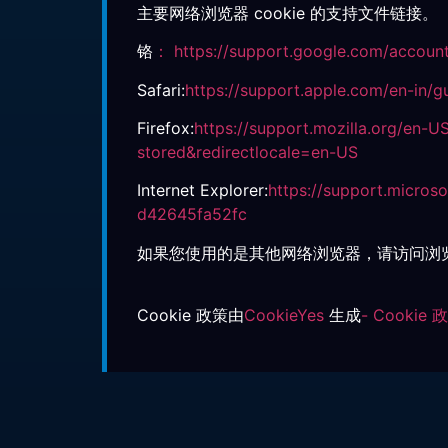
主要网络浏览器 cookie 的支持文件链接。
铬
： https://support.google.com/accoun
Safari:
https://support.apple.com/en-in/gu
Firefox:
https://support.mozilla.org/en-U
stored&redirectlocale=en-US
Internet Explorer:
https://support.micros
d42645fa52fc
如果您使用的是其他网络浏览器，请访问浏
Cookie 政策由
CookieYes
生成
- Cookie