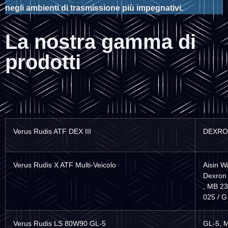
negli ambienti di trasmissione più impegnativi.
La nostra gamma di
prodotti
Verus Rudis ATF DEX III
DEXRON
Verus Rudis X ATF Multi-Veicolo
Aisin W
Dexron 
, MB 23
025 / G
Verus Rudis LS 80W90 GL-5
GL-5, 