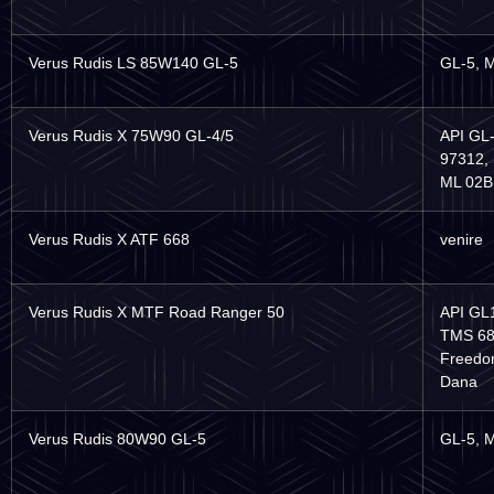
Verus Rudis LS 85W140 GL-5
GL-5, 
Verus Rudis X 75W90 GL-4/5
API GL-
97312,
ML 02B,
Verus Rudis X ATF 668
venire
Verus Rudis X MTF Road Ranger 50
API GL1
TMS 681
Freedom
Dana
Verus Rudis 80W90 GL-5
GL-5, 